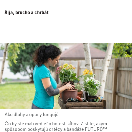
Šija, brucho a chrbát
Ako dlahy a opory fungujú
Čo by ste mali vedieť o bolesti kĺbov. Zistite, akým
spôsobom poskytujú ortézy a bandáže FUTURO™