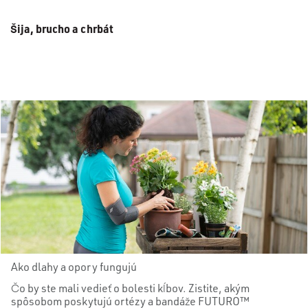
Šija, brucho a chrbát
Ako dlahy a opory fungujú
Čo by ste mali vedieť o bolesti kĺbov. Zistite, akým
spôsobom poskytujú ortézy a bandáže FUTURO™