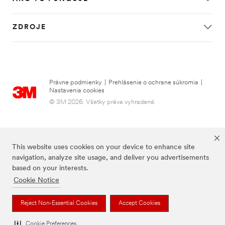
ZDROJE
Právne podmienky
|
Prehlásenie o ochrane súkromia
|
Nastavenia cookies
© 3M 2026. Všetky práva vyhradené.
This website uses cookies on your device to enhance site
navigation, analyze site usage, and deliver you advertisements
based on your interests.
Cookie Notice
FUTURO je ochranná známka spoločnosti 3M.
Reject Non-Essential Cookies
Accept Cookies
Cookie Preferences